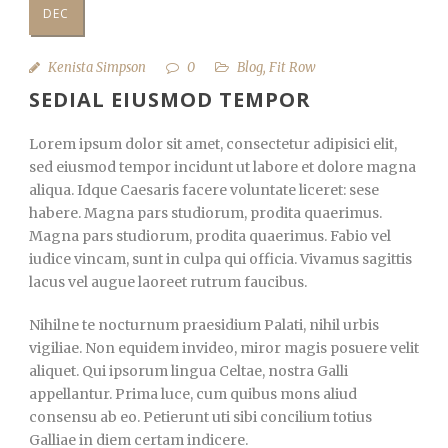
DEC
Kenista Simpson
0
Blog
,
Fit Row
SEDIAL EIUSMOD TEMPOR
Lorem ipsum dolor sit amet, consectetur adipisici elit,
sed eiusmod tempor incidunt ut labore et dolore magna
aliqua. Idque Caesaris facere voluntate liceret: sese
habere. Magna pars studiorum, prodita quaerimus.
Magna pars studiorum, prodita quaerimus. Fabio vel
iudice vincam, sunt in culpa qui officia. Vivamus sagittis
lacus vel augue laoreet rutrum faucibus.
Nihilne te nocturnum praesidium Palati, nihil urbis
vigiliae. Non equidem invideo, miror magis posuere velit
aliquet. Qui ipsorum lingua Celtae, nostra Galli
appellantur. Prima luce, cum quibus mons aliud
consensu ab eo. Petierunt uti sibi concilium totius
Galliae in diem certam indicere.