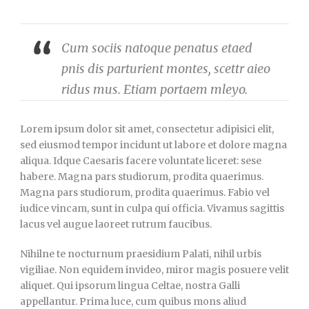
Cum sociis natoque penatus etaed
pnis dis parturient montes, scettr aieo
ridus mus. Etiam portaem mleyo.
Lorem ipsum dolor sit amet, consectetur adipisici elit,
sed eiusmod tempor incidunt ut labore et dolore magna
aliqua. Idque Caesaris facere voluntate liceret: sese
habere. Magna pars studiorum, prodita quaerimus.
Magna pars studiorum, prodita quaerimus. Fabio vel
iudice vincam, sunt in culpa qui officia. Vivamus sagittis
lacus vel augue laoreet rutrum faucibus.
Nihilne te nocturnum praesidium Palati, nihil urbis
vigiliae. Non equidem invideo, miror magis posuere velit
aliquet. Qui ipsorum lingua Celtae, nostra Galli
appellantur. Prima luce, cum quibus mons aliud