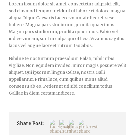
Lorem ipsum dolor sit amet, consectetur adipisici elit,
sed eiusmod tempor incidunt ut labore et dolore magna
aliqua. Idque Caesaris facere voluntate liceret: sese
habere. Magna pars studiorum, prodita quaerimus.
Magna pars studiorum, prodita quaerimus. Fabio vel
iudice vincam, sunt in culpa qui officia. Vivamus sagittis
lacus vel augue laoreet rutrum faucibus.
Nihilne te nocturnum praesidium Palati, nihil urbis
vigiliae. Non equidem invideo, miror magis posuere velit
aliquet. Qui ipsorum lingua Celtae, nostra Galli
appellantur. Prima luce, cum quibus mons aliud
consensu ab eo. Petierunt uti sibi concilium totius
Galliae in diem certam indicere.
Share Post: