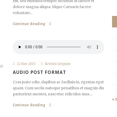
elit, sed eiusmod tempor incidunt ut labore et
dolore magna aliqua. Idque Caesaris facere
voluntate...
Continue Reading
12 Nov 2013
Kenista Simpson
ci
AUDIO POST FORMAT
Cras justo odio, dapibus ac facilisis in, egestas eget
quam. Cum sociis natoque penatibus et magnis dis
parturient montes, nascetur ridiculus mus....
« 
Continue Reading