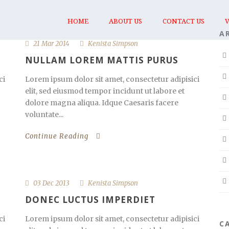
HOME
ABOUT US
CONTACT US
A
21 Mar 2014
Kenista Simpson
NULLAM LOREM MATTIS PURUS
ci
Lorem ipsum dolor sit amet, consectetur adipisici
elit, sed eiusmod tempor incidunt ut labore et
dolore magna aliqua. Idque Caesaris facere
voluntate...
Continue Reading
03 Dec 2013
Kenista Simpson
DONEC LUCTUS IMPERDIET
ci
Lorem ipsum dolor sit amet, consectetur adipisici
C